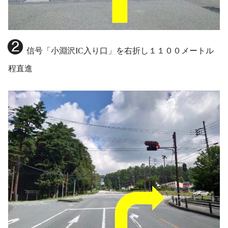
❷
信号「小淵沢IC入り口」を右折し１１００メートル
程直進